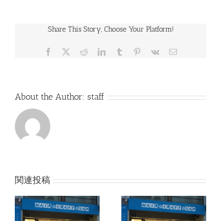
の
毛
乾
Share This Story, Choose Your Platform!
燥
の
気
Facebook
Twitter
Reddit
LinkedIn
Tumblr
Pinterest
Vk
電
に
子
な
メ
る
ー
こ
ル
の
About the Author:
staff
時
期
に
♪
は
関連投稿