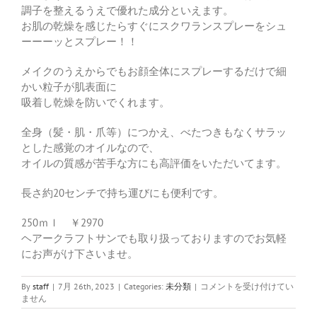
調子を整えるうえで優れた成分といえます。
お肌の乾燥を感じたらすぐにスクワランスプレーをシュ
ーーーッとスプレー！！
メイクのうえからでもお顔全体にスプレーするだけで細
かい粒子が肌表面に
吸着し乾燥を防いでくれます。
全身（髪・肌・爪等）につかえ、べたつきもなくサラッ
とした感覚のオイルなので、
オイルの質感が苦手な方にも高評価をいただいてます。
長さ約20センチで持ち運びにも便利です。
250ｍｌ ￥2970
ヘアークラフトサンでも取り扱っておりますのでお気軽
にお声がけ下さいませ。
お
By
staff
|
7月 26th, 2023
|
Categories:
未分類
|
コメントを受け付けてい
肌、
ません
髪