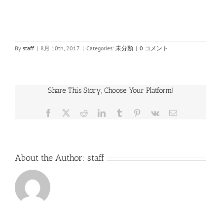
By
staff
|
8月 10th, 2017
|
Categories:
未分類
|
0 コメント
Share This Story, Choose Your Platform!
Facebook
Twitter
Reddit
LinkedIn
Tumblr
Pinterest
Vk
電
子
メ
ー
ル
About the Author:
staff